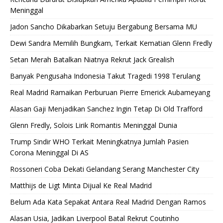
Meninggal
Jadon Sancho Dikabarkan Setuju Bergabung Bersama MU
Dewi Sandra Memilih Bungkam, Terkait Kematian Glenn Fredly
Setan Merah Batalkan Niatnya Rekrut Jack Grealish
Banyak Pengusaha Indonesia Takut Tragedi 1998 Terulang
Real Madrid Ramaikan Perburuan Pierre Emerick Aubameyang
Alasan Gaji Menjadikan Sanchez Ingin Tetap Di Old Trafford
Glenn Fredly, Solois Lirik Romantis Meninggal Dunia
Trump Sindir WHO Terkait Meningkatnya Jumlah Pasien
Corona Meninggal Di AS
Rossoneri Coba Dekati Gelandang Serang Manchester City
Matthijs de Ligt Minta Dijual Ke Real Madrid
Belum Ada Kata Sepakat Antara Real Madrid Dengan Ramos
Alasan Usia, Jadikan Liverpool Batal Rekrut Coutinho