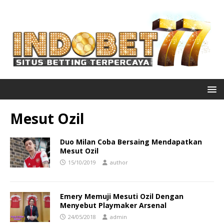
Mesut Ozil
Duo Milan Coba Bersaing Mendapatkan
Mesut Ozil
15/10/2019
author
Emery Memuji Mesuti Ozil Dengan
Menyebut Playmaker Arsenal
24/05/2018
admin