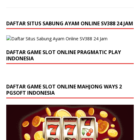
DAFTAR SITUS SABUNG AYAM ONLINE SV388 24 JAM
DAFTAR GAME SLOT ONLINE PRAGMATIC PLAY
INDONESIA
DAFTAR GAME SLOT ONLINE MAHJONG WAYS 2
PGSOFT INDONESIA