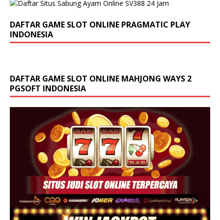
DAFTAR GAME SLOT ONLINE PRAGMATIC PLAY
INDONESIA
DAFTAR GAME SLOT ONLINE MAHJONG WAYS 2
PGSOFT INDONESIA