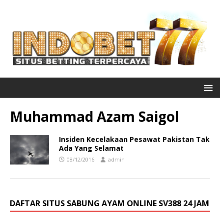
Muhammad Azam Saigol
Insiden Kecelakaan Pesawat Pakistan Tak
Ada Yang Selamat
08/12/2016
admin
DAFTAR SITUS SABUNG AYAM ONLINE SV388 24 JAM