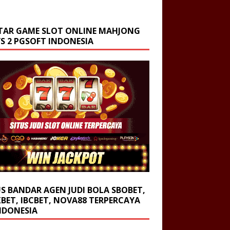
TAR GAME SLOT ONLINE MAHJONG
S 2 PGSOFT INDONESIA
US BANDAR AGEN JUDI BOLA SBOBET,
BET, IBCBET, NOVA88 TERPERCAYA
INDONESIA