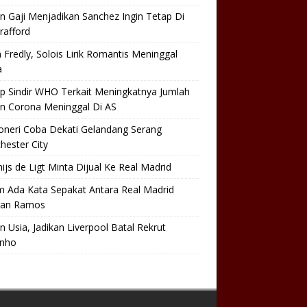
n Gaji Menjadikan Sanchez Ingin Tetap Di
rafford
 Fredly, Solois Lirik Romantis Meninggal
a
p Sindir WHO Terkait Meningkatnya Jumlah
en Corona Meninggal Di AS
oneri Coba Dekati Gelandang Serang
ester City
ijs de Ligt Minta Dijual Ke Real Madrid
m Ada Kata Sepakat Antara Real Madrid
an Ramos
n Usia, Jadikan Liverpool Batal Rekrut
inho