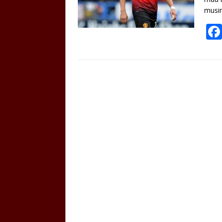
musim