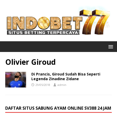
Olivier Giroud
Di Prancis, Giroud Sudah Bisa Seperti
Legenda Zinadine Zidane
29/05/2018
admin
DAFTAR SITUS SABUNG AYAM ONLINE SV388 24 JAM