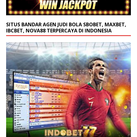
SITUS BANDAR AGEN JUDI BOLA SBOBET, MAXBET,
IBCBET, NOVA88 TERPERCAYA DI INDONESIA