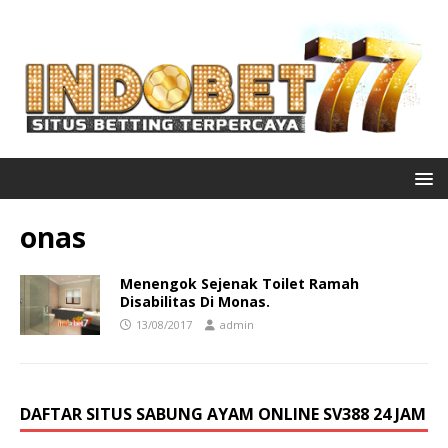
onas
Menengok Sejenak Toilet Ramah
Disabilitas Di Monas.
13/08/2017
admin
DAFTAR SITUS SABUNG AYAM ONLINE SV388 24 JAM