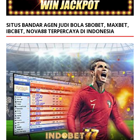
SITUS BANDAR AGEN JUDI BOLA SBOBET, MAXBET,
IBCBET, NOVA88 TERPERCAYA DI INDONESIA