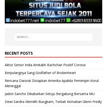
RECENT POSTS
Aktor Senior India Amitabh Bachchan Positif Corona
Berpulangnya Sang Godfather of Brokenheart
Rencana Darurat Disiapkan Amerika Apabila Pemimpin Korut
Meninggal
Jadon Sancho Dikabarkan Setuju Bergabung Bersama MU
Dewi Sandra Memilih Bungkam, Terkait Kematian Glenn Fredly