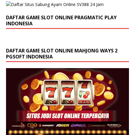
DAFTAR GAME SLOT ONLINE PRAGMATIC PLAY
INDONESIA
DAFTAR GAME SLOT ONLINE MAHJONG WAYS 2
PGSOFT INDONESIA