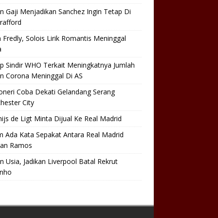
n Gaji Menjadikan Sanchez Ingin Tetap Di
rafford
 Fredly, Solois Lirik Romantis Meninggal
a
p Sindir WHO Terkait Meningkatnya Jumlah
en Corona Meninggal Di AS
oneri Coba Dekati Gelandang Serang
ester City
ijs de Ligt Minta Dijual Ke Real Madrid
m Ada Kata Sepakat Antara Real Madrid
an Ramos
n Usia, Jadikan Liverpool Batal Rekrut
inho