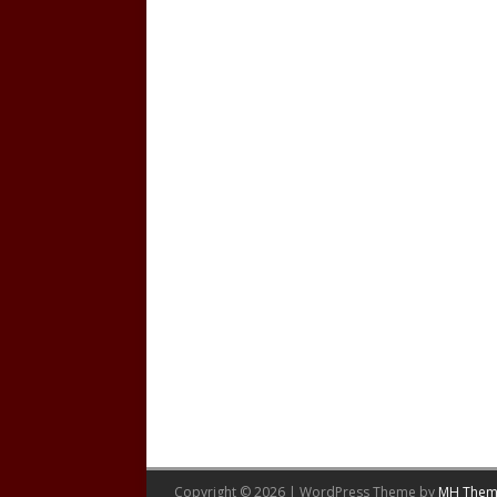
Copyright © 2026 | WordPress Theme by
MH Them