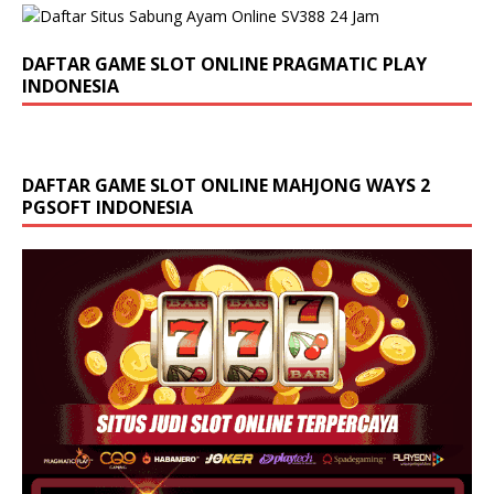
DAFTAR GAME SLOT ONLINE PRAGMATIC PLAY
INDONESIA
DAFTAR GAME SLOT ONLINE MAHJONG WAYS 2
PGSOFT INDONESIA