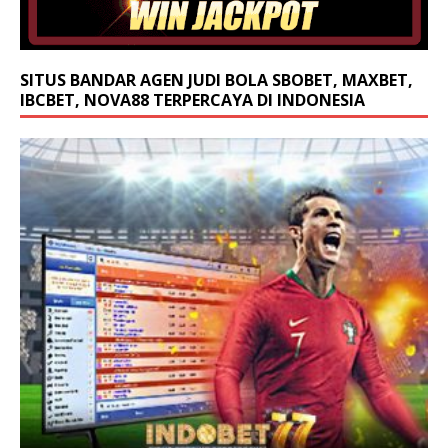
SITUS BANDAR AGEN JUDI BOLA SBOBET, MAXBET,
IBCBET, NOVA88 TERPERCAYA DI INDONESIA