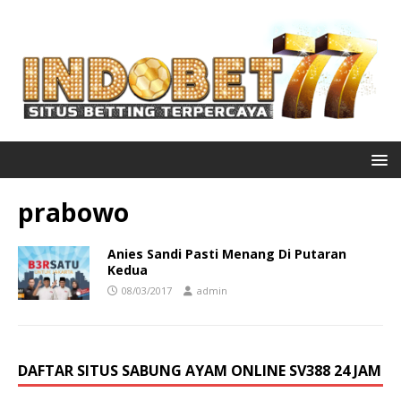
prabowo
Anies Sandi Pasti Menang Di Putaran
Kedua
08/03/2017
admin
DAFTAR SITUS SABUNG AYAM ONLINE SV388 24 JAM