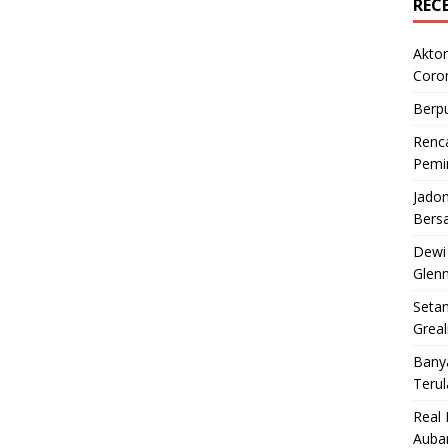
REC
Aktor
Coro
Berp
Renca
Pemi
Jado
Bers
Dewi
Glenn
Setan
Greal
Bany
Teru
Real 
Auba