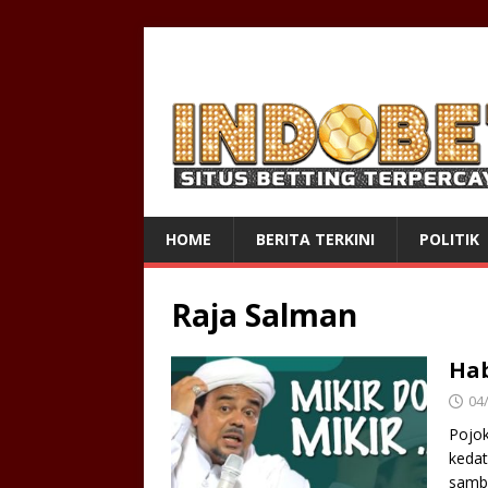
HOME
BERITA TERKINI
POLITIK
Raja Salman
Hab
04
Pojok
kedat
sambu