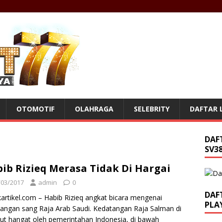
OTOMOTIF
OLAHRAGA
SELEBRITY
DAFTAR L
DAF
SV38
ib Rizieq Merasa Tidak Di Hargai
/03/2017
admin
0
DAF
artikel.com – Habib Rizieq angkat bicara mengenai
PLA
angan sang Raja Arab Saudi. Kedatangan Raja Salman di
t hangat oleh pemerintahan Indonesia, di bawah