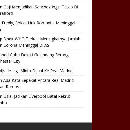
n Gaji Menjadikan Sanchez Ingin Tetap Di
rafford
 Fredly, Solois Lirik Romantis Meninggal
a
p Sindir WHO Terkait Meningkatnya Jumlah
en Corona Meninggal Di AS
oneri Coba Dekati Gelandang Serang
ester City
ijs de Ligt Minta Dijual Ke Real Madrid
m Ada Kata Sepakat Antara Real Madrid
an Ramos
n Usia, Jadikan Liverpool Batal Rekrut
inho