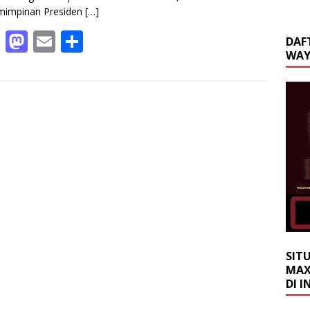
mimpinan Presiden
[…]
F
M
E
S
DAF
WAY
ac
as
m
h
e
to
ai
ar
b
d
l
e
o
o
o
n
k
SIT
MAX
DI 