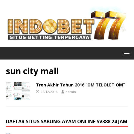
sun city mall
Tren Akhir Tahun 2016 “OM TELOLET OM”
22/12/2016
admin
DAFTAR SITUS SABUNG AYAM ONLINE SV388 24 JAM