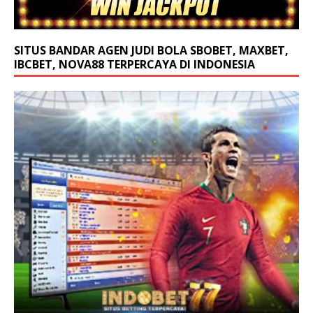
SITUS BANDAR AGEN JUDI BOLA SBOBET, MAXBET,
IBCBET, NOVA88 TERPERCAYA DI INDONESIA