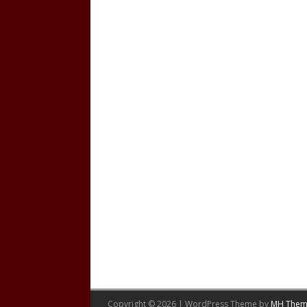
Copyright © 2026 | WordPress Theme by
MH Them