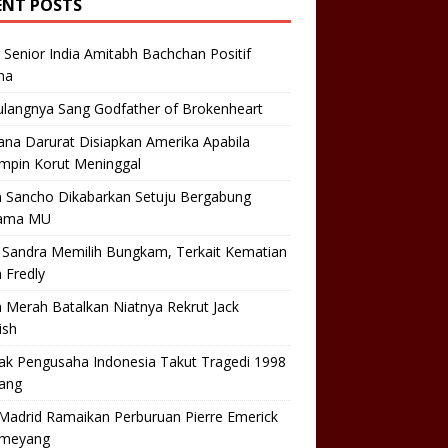
ENT POSTS
 Senior India Amitabh Bachchan Positif
na
ulangnya Sang Godfather of Brokenheart
na Darurat Disiapkan Amerika Apabila
mpin Korut Meninggal
n Sancho Dikabarkan Setuju Bergabung
ama MU
 Sandra Memilih Bungkam, Terkait Kematian
 Fredly
 Merah Batalkan Niatnya Rekrut Jack
ish
ak Pengusaha Indonesia Takut Tragedi 1998
lang
Madrid Ramaikan Perburuan Pierre Emerick
meyang