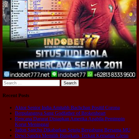
Search
for:
Recent Posts
Aktor Senior India Amitabh Bachchan Positif Corona
Berpulangnya Sang Godfather of Brokenheart
Rencana Darurat Disiapkan Amerika Apabila Pemimpin
Korut Meninggal
Jadon Sancho Dikabarkan Setuju Bergabung Bersama MU
Dewi Sandra Memilih Bungkam, Terkait Kematian Glenn