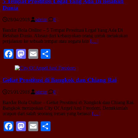
5 Tempat Prostitusi Legal Yang Ada Di Belahan
Dunia
28/04/2018
admin
0
Bandar Bola Online – 5 Tempat Prostitusi Legal Yang Ada Di
Belahan Dunia. Alasan dari kebanyakan orang untuk melakukan
perjalanan ke sebuah tempat atau negara lain
[…]
Facebook
Mastodon
Email
Share
Geliat Prostitusi di Bangkok dan Chiang Rai
25/01/2018
admin
0
Bandar Bola Online – Geliat Prostitusi di Bangkok dan Chiang Rai.
Bangkok merupakan City Of Angel And Freedom. Demikianlah
ucapan dari salah seorang teman yang berasal
[…]
Facebook
Mastodon
Email
Share