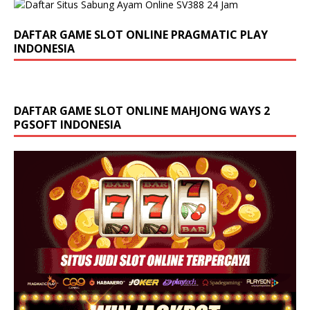
DAFTAR GAME SLOT ONLINE PRAGMATIC PLAY
INDONESIA
DAFTAR GAME SLOT ONLINE MAHJONG WAYS 2
PGSOFT INDONESIA