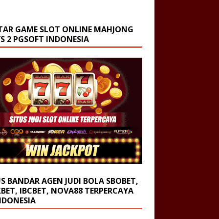
TAR GAME SLOT ONLINE MAHJONG
S 2 PGSOFT INDONESIA
US BANDAR AGEN JUDI BOLA SBOBET,
BET, IBCBET, NOVA88 TERPERCAYA
INDONESIA