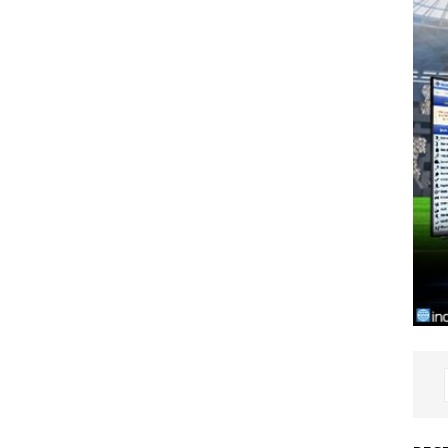
b
d
l
e
o
o
o
n
k