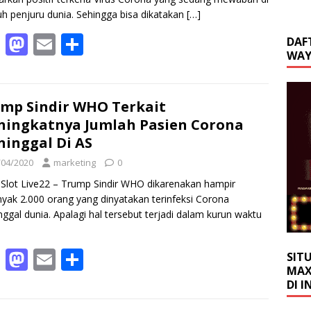
uh penjuru dunia. Sehingga bisa dikatakan
[…]
F
M
E
S
DAF
WAY
ac
as
m
h
e
to
ai
ar
b
d
l
e
mp Sindir WHO Terkait
ingkatnya Jumlah Pasien Corona
o
o
inggal Di AS
o
n
/04/2020
marketing
0
k
Slot Live22 – Trump Sindir WHO dikarenakan hampir
yak 2.000 orang yang dinyatakan terinfeksi Corona
ggal dunia. Apalagi hal tersebut terjadi dalam kurun waktu
F
M
E
S
SIT
MAX
ac
as
m
h
DI 
e
to
ai
ar