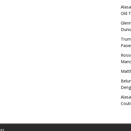
Alasa
Old T
Glenn
Duni
Trum
Pasi
Ross
Manch
Matth
Belu
Deng
Alasa
Cout
es