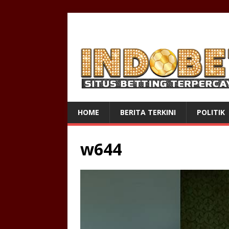
HOME
BERITA TERKINI
POLITIK
w644