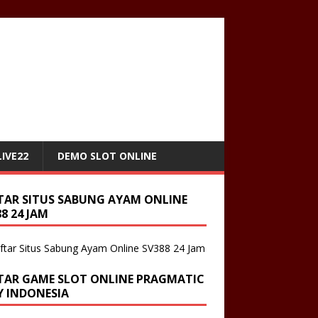
IVE22
DEMO SLOT ONLINE
TAR SITUS SABUNG AYAM ONLINE
8 24 JAM
TAR GAME SLOT ONLINE PRAGMATIC
Y INDONESIA