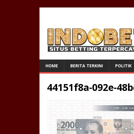
HOME
BERITA TERKINI
POLITIK
44151f8a-092e-48b