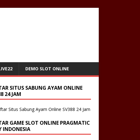
IVE22
DEMO SLOT ONLINE
TAR SITUS SABUNG AYAM ONLINE
8 24 JAM
TAR GAME SLOT ONLINE PRAGMATIC
Y INDONESIA