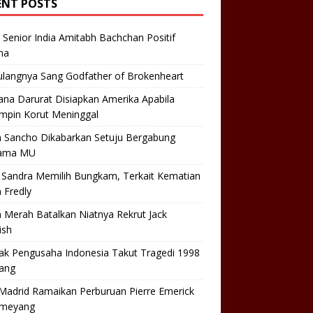
ENT POSTS
 Senior India Amitabh Bachchan Positif
na
ulangnya Sang Godfather of Brokenheart
na Darurat Disiapkan Amerika Apabila
mpin Korut Meninggal
n Sancho Dikabarkan Setuju Bergabung
ama MU
 Sandra Memilih Bungkam, Terkait Kematian
 Fredly
 Merah Batalkan Niatnya Rekrut Jack
ish
ak Pengusaha Indonesia Takut Tragedi 1998
lang
Madrid Ramaikan Perburuan Pierre Emerick
meyang