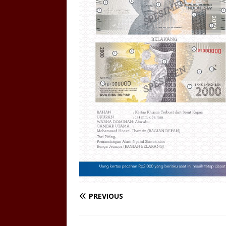
PREVIOUS