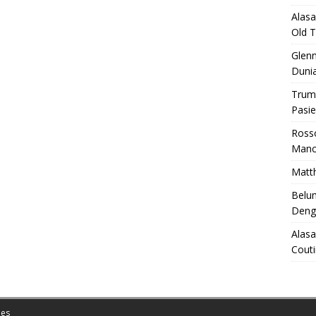
Alasa
Old T
Glenn
Duni
Trum
Pasi
Ross
Manch
Matth
Belu
Deng
Alasa
Cout
es