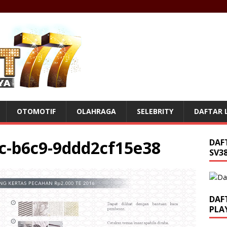
OTOMOTIF
OLAHRAGA
SELEBRITY
DAFTAR L
c-b6c9-9ddd2cf15e38
DAF
SV38
DAF
PLA