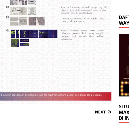
DAF
WAY
SIT
NEXT
MAX
DI 