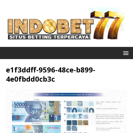
e1f3ddff-9596-48ce-b899-
4e0fbdd0cb3c