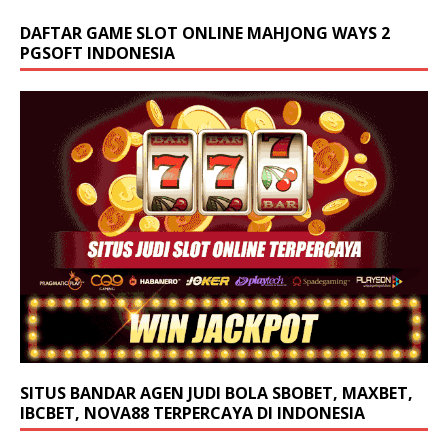
DAFTAR GAME SLOT ONLINE MAHJONG WAYS 2
PGSOFT INDONESIA
SITUS BANDAR AGEN JUDI BOLA SBOBET, MAXBET,
IBCBET, NOVA88 TERPERCAYA DI INDONESIA