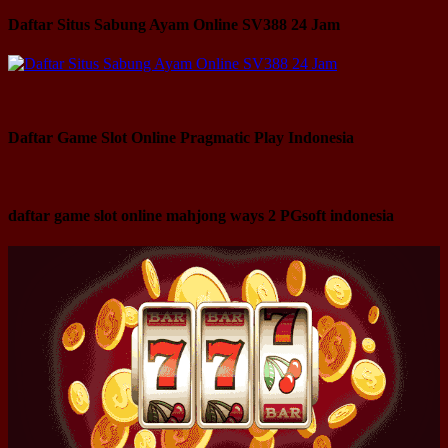
Daftar Situs Sabung Ayam Online SV388 24 Jam
Daftar Game Slot Online Pragmatic Play Indonesia
daftar game slot online mahjong ways 2 PGsoft indonesia