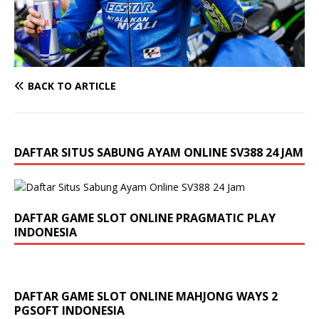
BACK TO ARTICLE
DAFTAR SITUS SABUNG AYAM ONLINE SV388 24 JAM
DAFTAR GAME SLOT ONLINE PRAGMATIC PLAY
INDONESIA
DAFTAR GAME SLOT ONLINE MAHJONG WAYS 2
PGSOFT INDONESIA