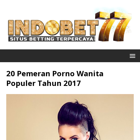
20 Pemeran Porno Wanita
Populer Tahun 2017