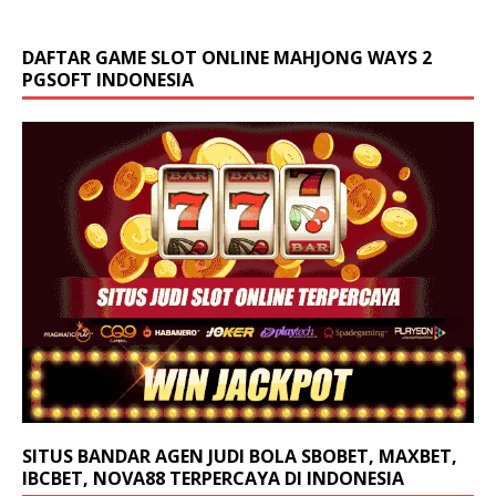
DAFTAR GAME SLOT ONLINE MAHJONG WAYS 2
PGSOFT INDONESIA
SITUS BANDAR AGEN JUDI BOLA SBOBET, MAXBET,
IBCBET, NOVA88 TERPERCAYA DI INDONESIA