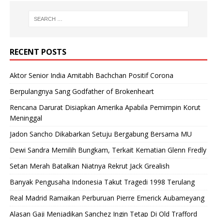
RECENT POSTS
Aktor Senior India Amitabh Bachchan Positif Corona
Berpulangnya Sang Godfather of Brokenheart
Rencana Darurat Disiapkan Amerika Apabila Pemimpin Korut
Meninggal
Jadon Sancho Dikabarkan Setuju Bergabung Bersama MU
Dewi Sandra Memilih Bungkam, Terkait Kematian Glenn Fredly
Setan Merah Batalkan Niatnya Rekrut Jack Grealish
Banyak Pengusaha Indonesia Takut Tragedi 1998 Terulang
Real Madrid Ramaikan Perburuan Pierre Emerick Aubameyang
Alasan Gaji Menjadikan Sanchez Ingin Tetap Di Old Trafford