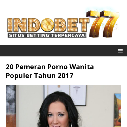
20 Pemeran Porno Wanita
Populer Tahun 2017