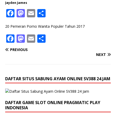
Jayden James
F
M
E
S
a
a
m
h
20 Pemeran Porno Wanita Populer Tahun 2017
c
st
ai
a
e
o
l
re
F
M
E
S
b
d
a
a
m
h
PREVIOUS
o
o
c
st
ai
ar
NEXT
o
n
e
o
l
e
k
b
d
o
o
DAFTAR SITUS SABUNG AYAM ONLINE SV388 24 JAM
o
n
k
DAFTAR GAME SLOT ONLINE PRAGMATIC PLAY
INDONESIA