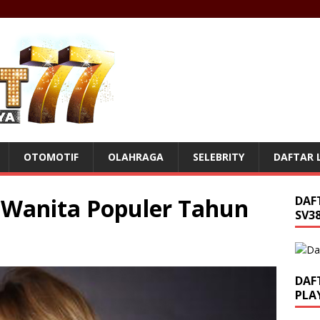
OTOMOTIF
OLAHRAGA
SELEBRITY
DAFTAR L
 Wanita Populer Tahun
DAF
SV38
DAF
PLA