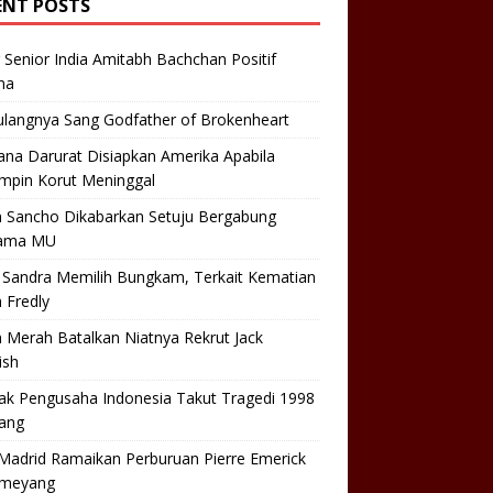
ENT POSTS
 Senior India Amitabh Bachchan Positif
na
ulangnya Sang Godfather of Brokenheart
na Darurat Disiapkan Amerika Apabila
mpin Korut Meninggal
n Sancho Dikabarkan Setuju Bergabung
ama MU
 Sandra Memilih Bungkam, Terkait Kematian
 Fredly
 Merah Batalkan Niatnya Rekrut Jack
ish
ak Pengusaha Indonesia Takut Tragedi 1998
lang
Madrid Ramaikan Perburuan Pierre Emerick
meyang