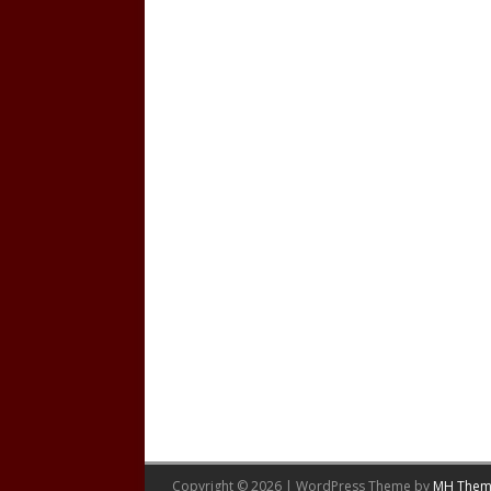
Copyright © 2026 | WordPress Theme by
MH Them