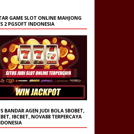
TAR GAME SLOT ONLINE MAHJONG
S 2 PGSOFT INDONESIA
US BANDAR AGEN JUDI BOLA SBOBET,
BET, IBCBET, NOVA88 TERPERCAYA
INDONESIA