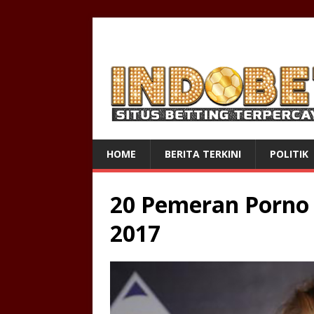
HOME
BERITA TERKINI
POLITIK
20 Pemeran Porno
2017