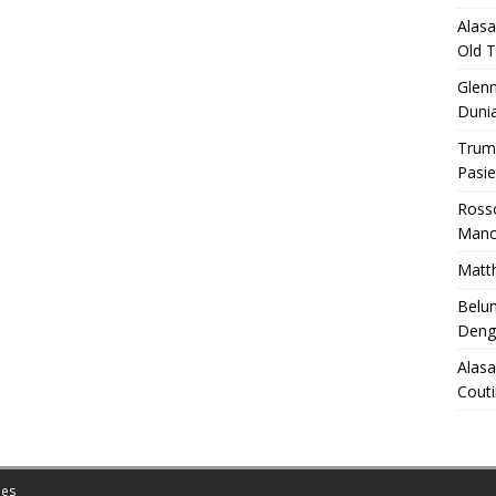
Alasa
Old T
Glenn
Duni
Trum
Pasi
Ross
Manch
Matth
Belu
Deng
Alasa
Cout
es