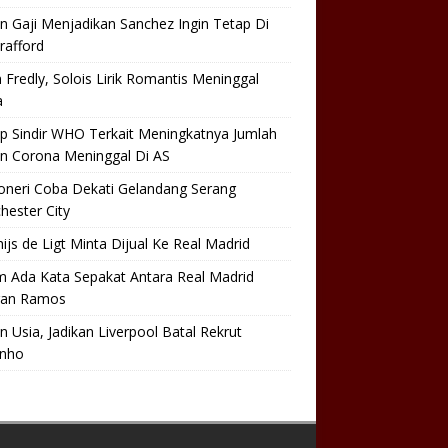
n Gaji Menjadikan Sanchez Ingin Tetap Di
rafford
 Fredly, Solois Lirik Romantis Meninggal
a
p Sindir WHO Terkait Meningkatnya Jumlah
en Corona Meninggal Di AS
oneri Coba Dekati Gelandang Serang
ester City
ijs de Ligt Minta Dijual Ke Real Madrid
m Ada Kata Sepakat Antara Real Madrid
an Ramos
n Usia, Jadikan Liverpool Batal Rekrut
inho