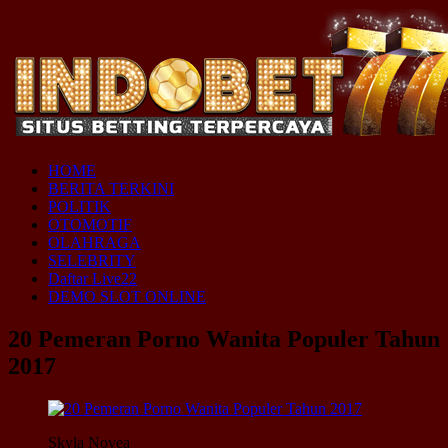
HOME
BERITA TERKINI
POLITIK
OTOMOTIF
OLAHRAGA
SELEBRITY
Daftar Live22
DEMO SLOT ONLINE
20 Pemeran Porno Wanita Populer Tahun
2017
Skyla Novea