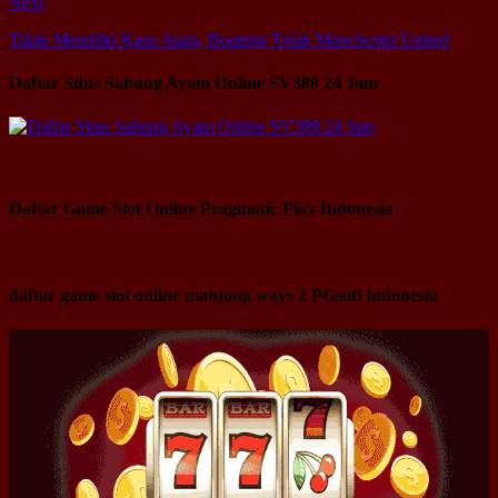
Next
Tidak Memiliki Kans Juara, Boateng Tolak Manchester United
Daftar Situs Sabung Ayam Online SV388 24 Jam
Daftar Game Slot Online Pragmatic Play Indonesia
daftar game slot online mahjong ways 2 PGsoft indonesia