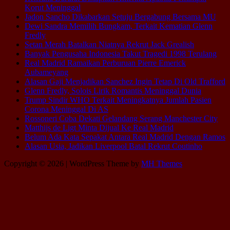
Korut Meninggal
Jadon Sancho Dikabarkan Setuju Bergabung Bersama MU
Dewi Sandra Memilih Bungkam, Terkait Kematian Glenn
Fredly
Setan Merah Batalkan Niatnya Rekrut Jack Grealish
Banyak Pengusaha Indonesia Takut Tragedi 1998 Terulang
Real Madrid Ramaikan Perburuan Pierre Emerick
Aubameyang
Alasan Gaji Menjadikan Sanchez Ingin Tetap Di Old Trafford
Glenn Fredly, Solois Lirik Romantis Meninggal Dunia
Trump Sindir WHO Terkait Meningkatnya Jumlah Pasien
Corona Meninggal Di AS
Rossoneri Coba Dekati Gelandang Serang Manchester City
Matthijs de Ligt Minta Dijual Ke Real Madrid
Belum Ada Kata Sepakat Antara Real Madrid Dengan Ramos
Alasan Usia, Jadikan Liverpool Batal Rekrut Coutinho
Copyright © 2026 | WordPress Theme by
MH Themes