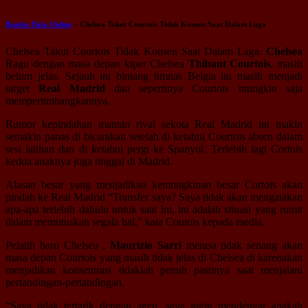
Bandar Bola Online
– Chelsea Takut Courtois Tidak Konsen Saat Dalam Laga
Chelsea Takut Courtois Tidak Konsen Saat Dalam Laga.
Chelsea
Ragu dengan masa depan kiper Chelsea
Thibaut Courtois
, masih
belum jelas. Sejauh ini bintang timnas Belgia itu masih menjadi
target
Real Madrid
dan sepertinya Courtois mungkin saja
mempertimbangkannya.
Rumor kepindahan mantan rival sekota Real Madrid ini makin
semakin panas di bicarakan setelah di ketahui Courtois absen dalam
sesi latihan dan di ketahui pergi ke Spanyol. Terlebih lagi Cortois
kedua anaknya juga tinggal di Madrid.
Alasan besar yang menjadikan kemungkinan besar Cortois akan
pindah ke Real Madrid “Transfer saya? Saya tidak akan mengatakan
apa-apa terlebih dahulu untuk saat ini, ini adalah situasi yang rumit
dalam memutuskan segala hal,” kata Coutois kepada media.
Pelatih baru Chelsea ,
Maurizio Sarri
merasa tidak senang akan
masa depan Courtois yang masih tidak jelas di Chelsea di karenakan
menjadikan konsentrasi tidaklah penuh pastinya saat menjalani
pertandingan-pertandingan.
“Saya tidak tertarik dengan agen, saya ingin mendengar apakah