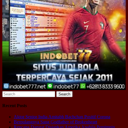
Search
for:
Recent Posts
Aktor Senior India Amitabh Bachchan Positif Corona
Berpulangnya Sang Godfather of Brokenheart
Rencana Darurat Disiapkan Amerika Apabila Pemimpin