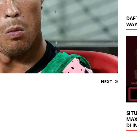
DAF
WAY
NEXT
SIT
MAX
DI 