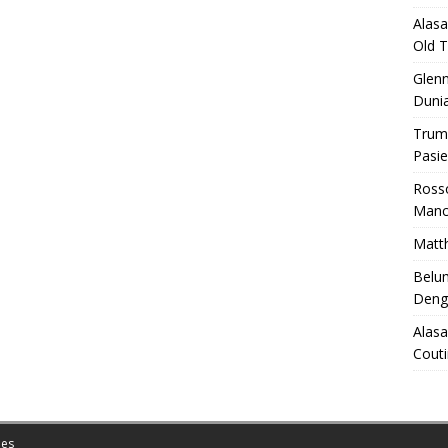
Alasa
Old T
Glenn
Duni
Trum
Pasi
Ross
Manch
Matth
Belu
Deng
Alasa
Cout
es