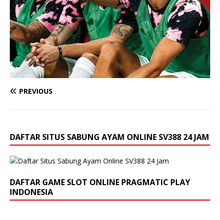
PREVIOUS
DAFTAR SITUS SABUNG AYAM ONLINE SV388 24 JAM
DAFTAR GAME SLOT ONLINE PRAGMATIC PLAY
INDONESIA