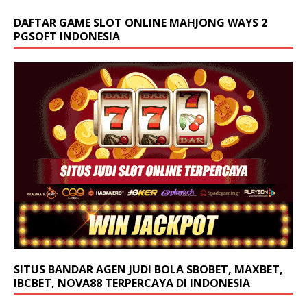
DAFTAR GAME SLOT ONLINE MAHJONG WAYS 2
PGSOFT INDONESIA
SITUS BANDAR AGEN JUDI BOLA SBOBET, MAXBET,
IBCBET, NOVA88 TERPERCAYA DI INDONESIA