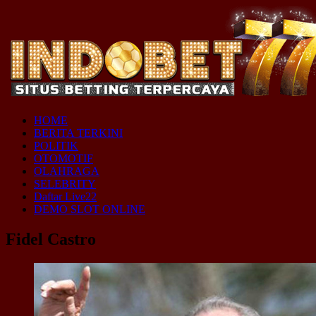
HOME
BERITA TERKINI
POLITIK
OTOMOTIF
OLAHRAGA
SELEBRITY
Daftar Live22
DEMO SLOT ONLINE
Fidel Castro