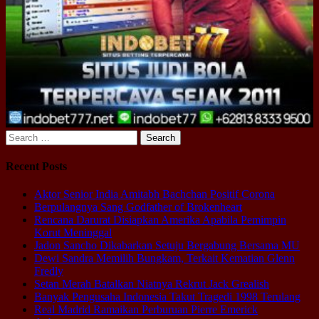
Search
for:
Recent Posts
Aktor Senior India Amitabh Bachchan Positif Corona
Berpulangnya Sang Godfather of Brokenheart
Rencana Darurat Disiapkan Amerika Apabila Pemimpin
Korut Meninggal
Jadon Sancho Dikabarkan Setuju Bergabung Bersama MU
Dewi Sandra Memilih Bungkam, Terkait Kematian Glenn
Fredly
Setan Merah Batalkan Niatnya Rekrut Jack Grealish
Banyak Pengusaha Indonesia Takut Tragedi 1998 Terulang
Real Madrid Ramaikan Perburuan Pierre Emerick