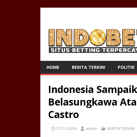
HOME
BERITA TERKINI
POLITIK
Indonesia Sampai
Belasungkawa Atas
Castro
27/11/2016
admin
BERITA TERKINI