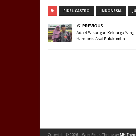
a
a
m
h
c
st
ai
ar
FIDEL CASTRO
INDONESIA
J
e
o
l
e
PREVIOUS
b
d
Ada 4 Pasangan Keluarga Yang
Harmonis Asal Bulukumba
o
o
o
n
k
Copyright © 2026 | WordPress Theme by
MH Them