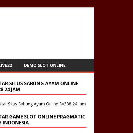
IVE22
DEMO SLOT ONLINE
TAR SITUS SABUNG AYAM ONLINE
8 24 JAM
TAR GAME SLOT ONLINE PRAGMATIC
Y INDONESIA