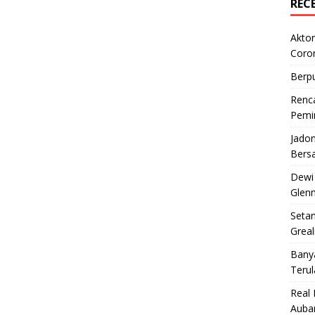
REC
Aktor
Coro
Berp
Renca
Pemi
Jado
Bers
Dewi
Glenn
Setan
Greal
Bany
Teru
Real 
Auba