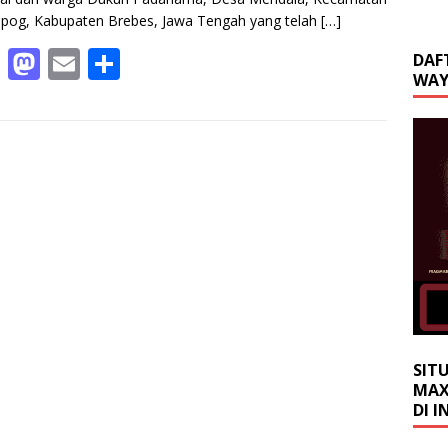
pog, Kabupaten Brebes, Jawa Tengah yang telah
[…]
F
M
E
S
DAF
WAY
ac
as
m
h
e
to
ai
ar
b
d
l
e
o
o
o
n
k
SIT
MAX
DI 