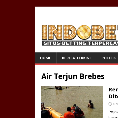
HOME
BERITA TERKINI
POLITIK
Air Terjun Brebes
Rem
Di
07
Pojok
bera