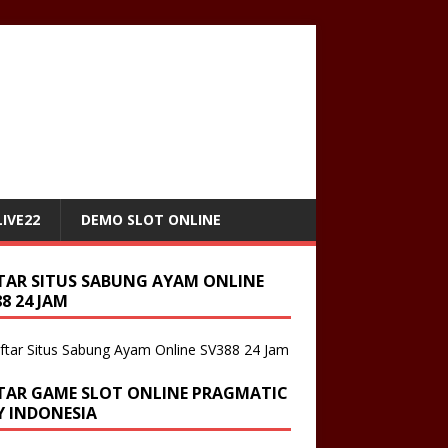
IVE22
DEMO SLOT ONLINE
TAR SITUS SABUNG AYAM ONLINE
8 24 JAM
TAR GAME SLOT ONLINE PRAGMATIC
Y INDONESIA