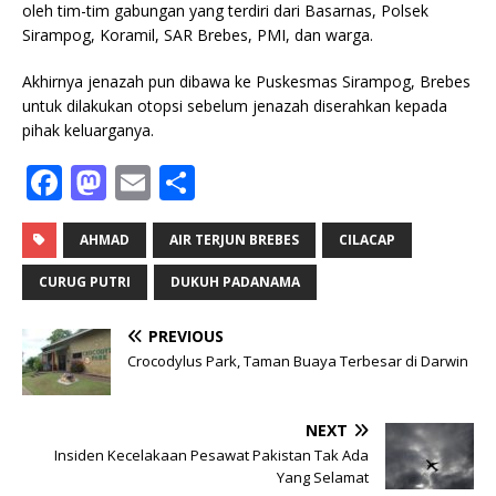
oleh tim-tim gabungan yang terdiri dari Basarnas, Polsek
Sirampog, Koramil, SAR Brebes, PMI, dan warga.
Akhirnya jenazah pun dibawa ke Puskesmas Sirampog, Brebes
untuk dilakukan otopsi sebelum jenazah diserahkan kepada
pihak keluarganya.
F
M
E
S
a
a
m
h
c
st
ai
ar
AHMAD
AIR TERJUN BREBES
CILACAP
e
o
l
e
CURUG PUTRI
DUKUH PADANAMA
b
d
PREVIOUS
o
o
Crocodylus Park, Taman Buaya Terbesar di Darwin
o
n
k
NEXT
Insiden Kecelakaan Pesawat Pakistan Tak Ada
Yang Selamat