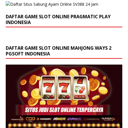
DAFTAR GAME SLOT ONLINE PRAGMATIC PLAY
INDONESIA
DAFTAR GAME SLOT ONLINE MAHJONG WAYS 2
PGSOFT INDONESIA