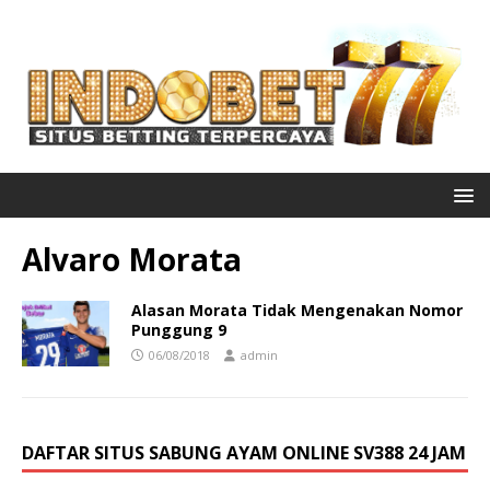
Alvaro Morata
Alasan Morata Tidak Mengenakan Nomor
Punggung 9
06/08/2018
admin
DAFTAR SITUS SABUNG AYAM ONLINE SV388 24 JAM