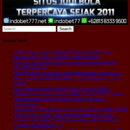
Search
for:
Recent Posts
Aktor Senior India Amitabh Bachchan Positif Corona
Berpulangnya Sang Godfather of Brokenheart
Rencana Darurat Disiapkan Amerika Apabila Pemimpin
Korut Meninggal
Jadon Sancho Dikabarkan Setuju Bergabung Bersama MU
Dewi Sandra Memilih Bungkam, Terkait Kematian Glenn
Fredly
Setan Merah Batalkan Niatnya Rekrut Jack Grealish
Banyak Pengusaha Indonesia Takut Tragedi 1998 Terulang
Real Madrid Ramaikan Perburuan Pierre Emerick
Aubameyang
Alasan Gaji Menjadikan Sanchez Ingin Tetap Di Old Trafford
Glenn Fredly, Solois Lirik Romantis Meninggal Dunia
Trump Sindir WHO Terkait Meningkatnya Jumlah Pasien
Corona Meninggal Di AS