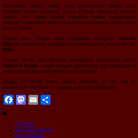
Sebelumnya banyak media yang memberitakan Morata telah
menganti nomor punggung karena Chelsea mengincar pemain
andalan lain. Alasan Morata mengubah nomor punggungnya
sekaligus mematahkan spekulasi mengenai kedatangan striker papan
atas ke Chelsea.
Sempat juga, Chelsea ramai diberitakan mengincar
Gonzalo
Higuain
, namun harus gigit jari karena sang pemain memilih ke
AC
Milan
.
Adapun Morata akan berusaha menciptakan kepercayaan publik
Stamford Bridge
dengan seragam tersebut dan juga mengingat ia
adalah pemain termahal Chelsea sepanjang masa.
Hingga ini Morata hanya mampu mencetak 15 gol dari 48
pertandingan The Blues di berbagai ajang pada musim lalu.
Facebook
Mastodon
Email
Share
AC Milan
Alessandro Morata
Alvaro Morata