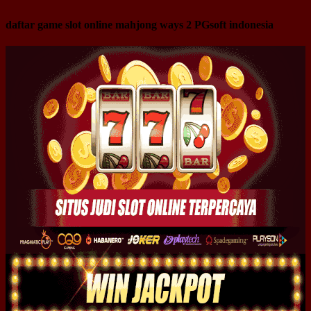
daftar game slot online mahjong ways 2 PGsoft indonesia