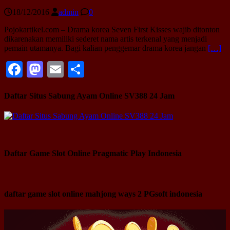
18/12/2016
admin
0
Pojokartikel.com – Drama korea Seven First Kisses wajib ditonton
dikarenakan memiliki sederet nama artis terkenal yang menjadi
pemain utamanya. Bagi kalian penggemar drama korea jangan
[…]
Facebook
Mastodon
Email
Share
Daftar Situs Sabung Ayam Online SV388 24 Jam
Daftar Game Slot Online Pragmatic Play Indonesia
daftar game slot online mahjong ways 2 PGsoft indonesia