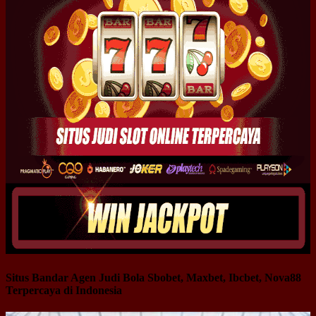
Situs Bandar Agen Judi Bola Sbobet, Maxbet, Ibcbet, Nova88
Terpercaya di Indonesia