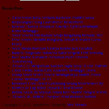
Recent Posts
Aktor Senior India Amitabh Bachchan Positif Corona
Berpulangnya Sang Godfather of Brokenheart
Rencana Darurat Disiapkan Amerika Apabila Pemimpin
Korut Meninggal
Jadon Sancho Dikabarkan Setuju Bergabung Bersama MU
Dewi Sandra Memilih Bungkam, Terkait Kematian Glenn
Fredly
Setan Merah Batalkan Niatnya Rekrut Jack Grealish
Banyak Pengusaha Indonesia Takut Tragedi 1998 Terulang
Real Madrid Ramaikan Perburuan Pierre Emerick
Aubameyang
Alasan Gaji Menjadikan Sanchez Ingin Tetap Di Old Trafford
Glenn Fredly, Solois Lirik Romantis Meninggal Dunia
Trump Sindir WHO Terkait Meningkatnya Jumlah Pasien
Corona Meninggal Di AS
Rossoneri Coba Dekati Gelandang Serang Manchester City
Matthijs de Ligt Minta Dijual Ke Real Madrid
Belum Ada Kata Sepakat Antara Real Madrid Dengan Ramos
Alasan Usia, Jadikan Liverpool Batal Rekrut Coutinho
Copyright © 2026 | WordPress Theme by
MH Themes