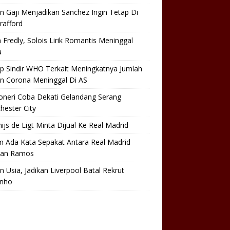
n Gaji Menjadikan Sanchez Ingin Tetap Di
rafford
 Fredly, Solois Lirik Romantis Meninggal
a
p Sindir WHO Terkait Meningkatnya Jumlah
en Corona Meninggal Di AS
oneri Coba Dekati Gelandang Serang
ester City
ijs de Ligt Minta Dijual Ke Real Madrid
m Ada Kata Sepakat Antara Real Madrid
an Ramos
n Usia, Jadikan Liverpool Batal Rekrut
inho