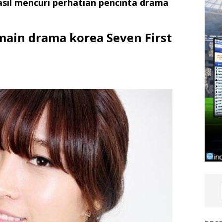
asil mencuri perhatian pencinta drama
main drama korea Seven First