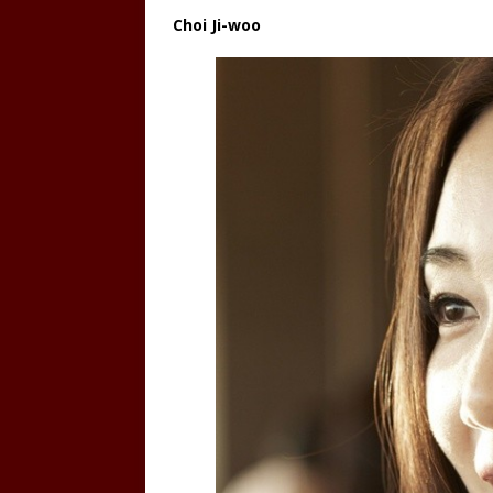
Choi Ji-woo