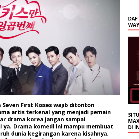
DAF
WAY
a
Seven First Kisses
wajib ditonton
ama artis terkenal yang menjadi pemain
SIT
ar drama korea jangan sampai
MAX
ni ya. Drama komedi ini mampu membuat
DI 
uruh dunia kegirangan karena kisahnya.