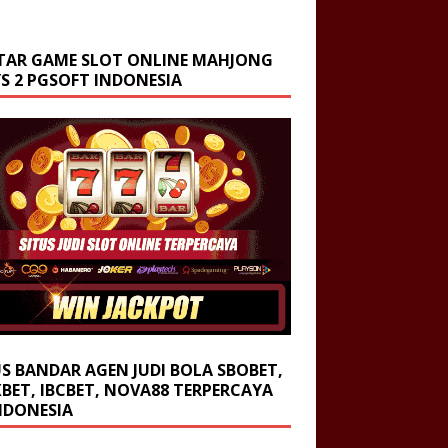
TAR GAME SLOT ONLINE MAHJONG
S 2 PGSOFT INDONESIA
US BANDAR AGEN JUDI BOLA SBOBET,
BET, IBCBET, NOVA88 TERPERCAYA
INDONESIA