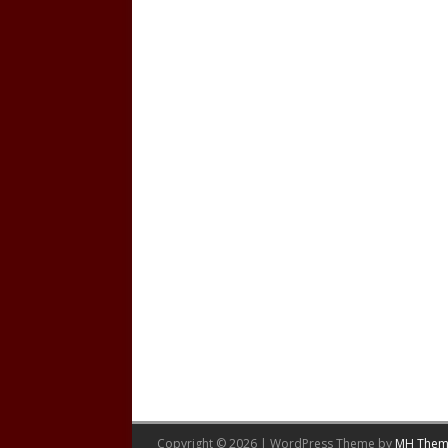
Copyright © 2026 | WordPress Theme by
MH Them