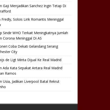
n Gaji Menjadikan Sanchez Ingin Tetap Di
rafford
 Fredly, Solois Lirik Romantis Meninggal
a
p Sindir WHO Terkait Meningkatnya Jumlah
en Corona Meninggal Di AS
oneri Coba Dekati Gelandang Serang
ester City
ijs de Ligt Minta Dijual Ke Real Madrid
m Ada Kata Sepakat Antara Real Madrid
an Ramos
n Usia, Jadikan Liverpool Batal Rekrut
inho