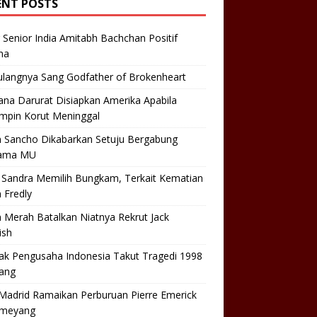
ENT POSTS
 Senior India Amitabh Bachchan Positif
na
ulangnya Sang Godfather of Brokenheart
na Darurat Disiapkan Amerika Apabila
mpin Korut Meninggal
n Sancho Dikabarkan Setuju Bergabung
ama MU
 Sandra Memilih Bungkam, Terkait Kematian
 Fredly
 Merah Batalkan Niatnya Rekrut Jack
ish
ak Pengusaha Indonesia Takut Tragedi 1998
lang
Madrid Ramaikan Perburuan Pierre Emerick
meyang