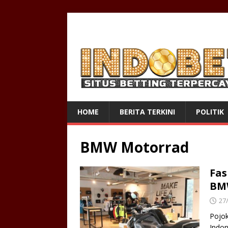
HOME
BERITA TERKINI
POLITIK
BMW Motorrad
Fas
BM
27
Pojok
Indon