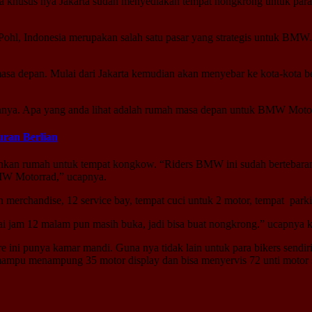
 khusus nya Jakarta sudah menyediakan tempat nongkrong untuk para 
l, Indonesia merupakan salah satu pasar yang strategis untuk BMW. D
masa depan. Mulai dari Jakarta kemudian akan menyebar ke kota-kota b
ainnya. Apa yang anda lihat adalah rumah masa depan untuk BMW Mot
ran Berlian
rumah untuk tempat kongkow. “Riders BMW ini sudah bertebaran di
MW Motorrad,” ucapnya.
lan merchandise, 12 service bay, tempat cuci untuk 2 motor, tempat par
i jam 12 malam pun masih buka, jadi bisa buat nongkrong.” ucapnya k
re ini punya kamar mandi. Guna nya tidak lain untuk para bikers sendiri
ni mampu menampung 35 motor display dan bisa menyervis 72 unti motor 