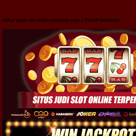
daftar game slot online mahjong ways 2 PGsoft indonesia