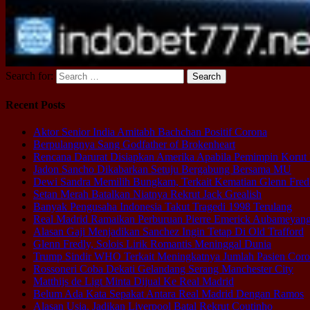
Search for:
Recent Posts
Aktor Senior India Amitabh Bachchan Positif Corona
Berpulangnya Sang Godfather of Brokenheart
Rencana Darurat Disiapkan Amerika Apabila Pemimpin Korut
Jadon Sancho Dikabarkan Setuju Bergabung Bersama MU
Dewi Sandra Memilih Bungkam, Terkait Kematian Glenn Fred
Setan Merah Batalkan Niatnya Rekrut Jack Grealish
Banyak Pengusaha Indonesia Takut Tragedi 1998 Terulang
Real Madrid Ramaikan Perburuan Pierre Emerick Aubameyan
Alasan Gaji Menjadikan Sanchez Ingin Tetap Di Old Trafford
Glenn Fredly, Solois Lirik Romantis Meninggal Dunia
Trump Sindir WHO Terkait Meningkatnya Jumlah Pasien Cor
Rossoneri Coba Dekati Gelandang Serang Manchester City
Matthijs de Ligt Minta Dijual Ke Real Madrid
Belum Ada Kata Sepakat Antara Real Madrid Dengan Ramos
Alasan Usia, Jadikan Liverpool Batal Rekrut Coutinho