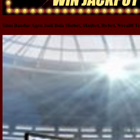
Situs Bandar Agen Judi Bola Sbobet, Maxbet, Ibcbet, Nova88 Te