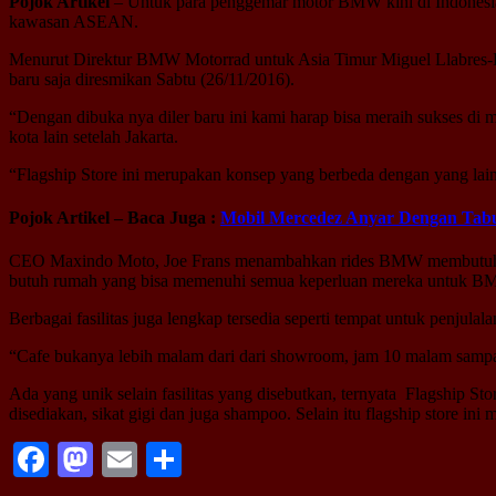
Pojok Artikel
– Untuk para penggemar motor BMW kini di Indonesia
kawasan ASEAN.
Menurut Direktur BMW Motorrad untuk Asia Timur Miguel Llabres-Poh
baru saja diresmikan Sabtu (26/11/2016).
“Dengan dibuka nya diler baru ini kami harap bisa meraih sukses di 
kota lain setelah Jakarta.
“Flagship Store ini merupakan konsep yang berbeda dengan yang l
Pojok Artikel – Baca Juga :
Mobil Mercedez Anyar Dengan Tabu
CEO Maxindo Moto, Joe Frans menambahkan rides BMW membutuhkan 
butuh rumah yang bisa memenuhi semua keperluan mereka untuk B
Berbagai fasilitas juga lengkap tersedia seperti tempat untuk penjula
“Cafe bukanya lebih malam dari dari showroom, jam 10 malam sampa
Ada yang unik selain fasilitas yang disebutkan, ternyata Flagship Sto
disediakan, sikat gigi dan juga shampoo. Selain itu flagship store i
Facebook
Mastodon
Email
Share