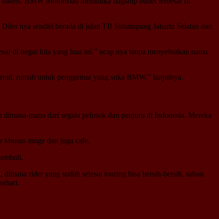
bikers. BMW Motorroad membuka flagship outlet terbesar di
iler nya sendiri berada di jalan TB Simatupang Jakarta Selatan dan
esar di negar kita yang luas ini.” ucap nya tanpa menyebutkan nama
orrad, rumah untuk penggemar yang suka BMW.” lanjutnya.
mana-mana dari segala pelosok dan penjuru di Indonesia. Mereka
kir khusus moge dan juga cafe.
embali.
, dimana rider yang sudah selesai touring bisa bersih-bersih, sabun
sehari.