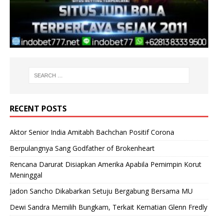
RECENT POSTS
Aktor Senior India Amitabh Bachchan Positif Corona
Berpulangnya Sang Godfather of Brokenheart
Rencana Darurat Disiapkan Amerika Apabila Pemimpin Korut
Meninggal
Jadon Sancho Dikabarkan Setuju Bergabung Bersama MU
Dewi Sandra Memilih Bungkam, Terkait Kematian Glenn Fredly