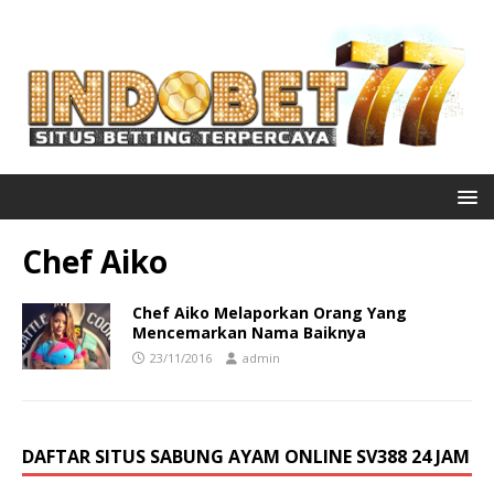
Chef Aiko
Chef Aiko Melaporkan Orang Yang
Mencemarkan Nama Baiknya
23/11/2016
admin
DAFTAR SITUS SABUNG AYAM ONLINE SV388 24 JAM