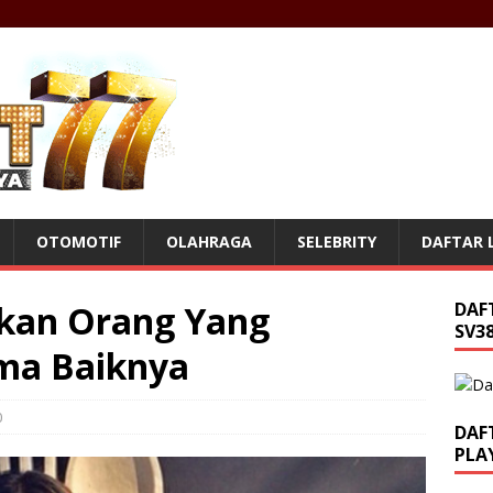
OTOMOTIF
OLAHRAGA
SELEBRITY
DAFTAR L
rkan Orang Yang
DAF
SV38
a Baiknya
0
DAF
PLA