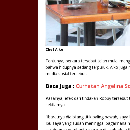
Chef Aiko
Tentunya, perkara tersebut telah mulai men
bahwa hidupnya sedang terpuruk, Aiko juga 
media sosial tersebut.
Baca Juga :
Curhatan Angelina S
Pasalnya, efek dari tindakan Robby tersebu
sekitarnya.
“Ibaratnya dia bilang titik paling bawah, sa
Ibu saya yang sudah meninggal bagaimana m
sini dengan pemberitaan yang dia sebarkan itu