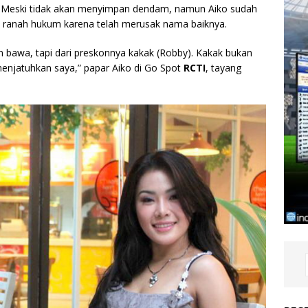
. Meski tidak akan menyimpan dendam, namun Aiko sudah
e ranah hukum karena telah merusak nama baiknya.
n bawa, tapi dari preskonnya kakak (Robby). Kakak bukan
 menjatuhkan saya,” papar Aiko di Go Spot
RCTI
, tayang