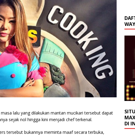
DAF
WAY
SIT
masa lalu yang dilakukan mantan mucikari tersebut dapat
MAX
ya sejak nol hingga kini menjadi chef terkenal.
DI 
pers tersebut bukannya meminta maaf secara terbuka,