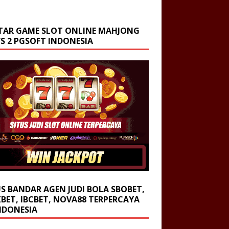
TAR GAME SLOT ONLINE MAHJONG
S 2 PGSOFT INDONESIA
US BANDAR AGEN JUDI BOLA SBOBET,
BET, IBCBET, NOVA88 TERPERCAYA
INDONESIA