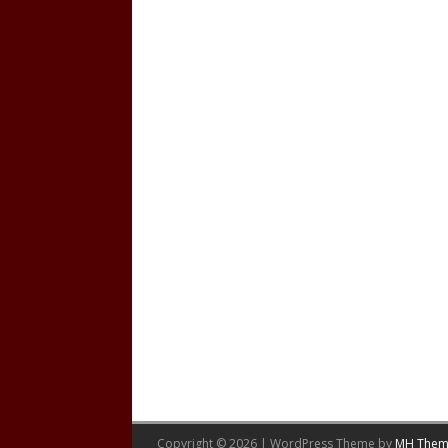
Copyright © 2026 | WordPress Theme by
MH Them