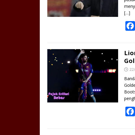
menya
[…]
Lio
Gol
22
Banda
Golde
Boots
peng