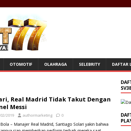
OTOMOTIF
OLAHRAGA
SELEBRITY
DAFTAR L
DAF
SV38
ari, Real Madrid Tidak Takut Dengan
nel Messi
DAF
/02/2019
authormarketing
0
PLA
Bola – Manajer Real Madrid, Santiago Solari yakin bahwa
annya siap memberikan perform terbaik mereka saat