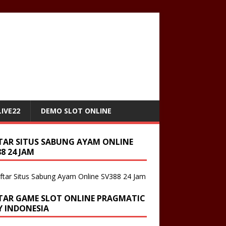
IVE22
DEMO SLOT ONLINE
TAR SITUS SABUNG AYAM ONLINE
8 24 JAM
TAR GAME SLOT ONLINE PRAGMATIC
Y INDONESIA