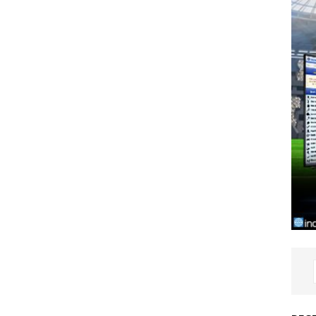
b
d
l
e
o
o
o
n
k