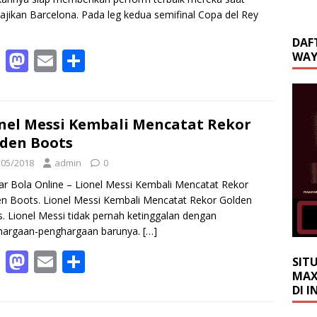
jikan Barcelona. Pada leg kedua semifinal Copa del Rey
DAF
F
M
E
S
WAY
ac
as
m
h
e
to
ai
ar
b
d
l
e
nel Messi Kembali Mencatat Rekor
den Boots
o
o
/05/2018
admin
0
o
n
r Bola Online – Lionel Messi Kembali Mencatat Rekor
k
n Boots. Lionel Messi Kembali Mencatat Rekor Golden
. Lionel Messi tidak pernah ketinggalan dengan
hargaan-penghargaan barunya.
[…]
F
M
E
S
SIT
MAX
ac
as
m
h
DI 
e
to
ai
ar