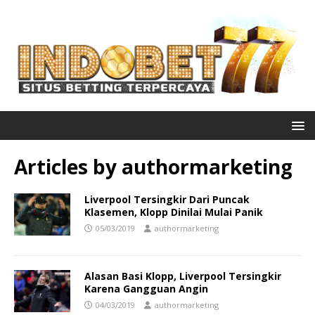
Articles by
authormarketing
Liverpool Tersingkir Dari Puncak
Klasemen, Klopp Dinilai Mulai Panik
05/03/2019
authormarketing
Alasan Basi Klopp, Liverpool Tersingkir
Karena Gangguan Angin
04/03/2019
authormarketing