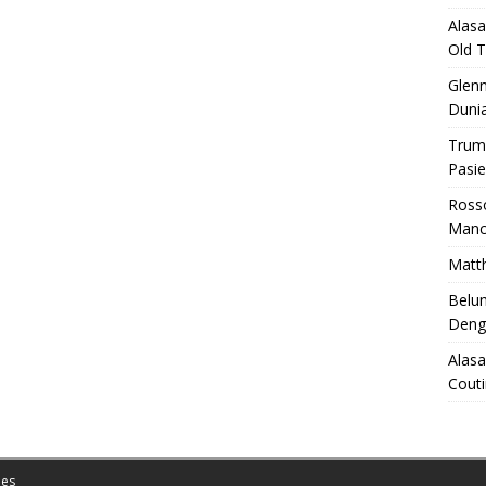
Alasa
Old T
Glenn
Duni
Trum
Pasi
Ross
Manch
Matth
Belu
Deng
Alasa
Cout
es