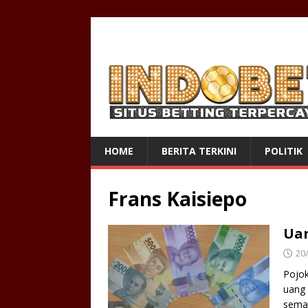
HOME
BERITA TERKINI
POLITIK
Frans Kaisiepo
Uan
20
Pojok
uang 
seman