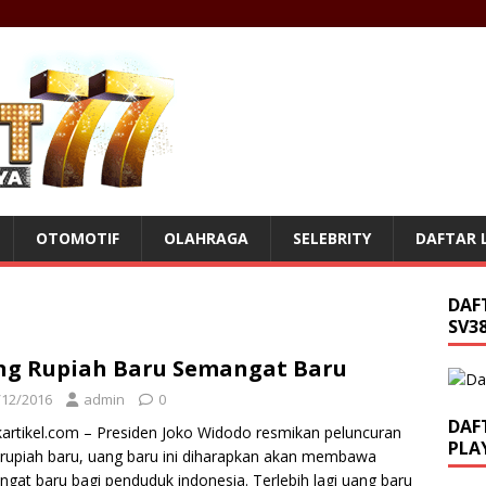
OTOMOTIF
OLAHRAGA
SELEBRITY
DAFTAR L
DAF
SV38
g Rupiah Baru Semangat Baru
/12/2016
admin
0
DAF
artikel.com – Presiden Joko Widodo resmikan peluncuran
PLA
rupiah baru, uang baru ini diharapkan akan membawa
gat baru bagi penduduk indonesia. Terlebih lagi uang baru