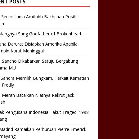
ENT POSTS
 Senior India Amitabh Bachchan Positif
na
ulangnya Sang Godfather of Brokenheart
na Darurat Disiapkan Amerika Apabila
mpin Korut Meninggal
n Sancho Dikabarkan Setuju Bergabung
ama MU
 Sandra Memilih Bungkam, Terkait Kematian
 Fredly
 Merah Batalkan Niatnya Rekrut Jack
ish
ak Pengusaha Indonesia Takut Tragedi 1998
lang
Madrid Ramaikan Perburuan Pierre Emerick
meyang