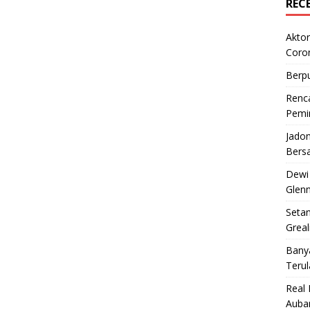
REC
Aktor
Coro
Berp
Renca
Pemi
Jado
Bers
Dewi
Glenn
Setan
Greal
Bany
Teru
Real 
Auba