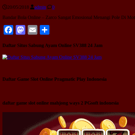
20/05/2018
admin
0
Bandar Bola Online – Zarco Sangat Emosional Menangi Pole Di Moto
Facebook
Mastodon
Email
Share
Daftar Situs Sabung Ayam Online SV388 24 Jam
Daftar Game Slot Online Pragmatic Play Indonesia
daftar game slot online mahjong ways 2 PGsoft indonesia