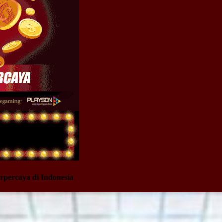
rpercaya di Indonesia