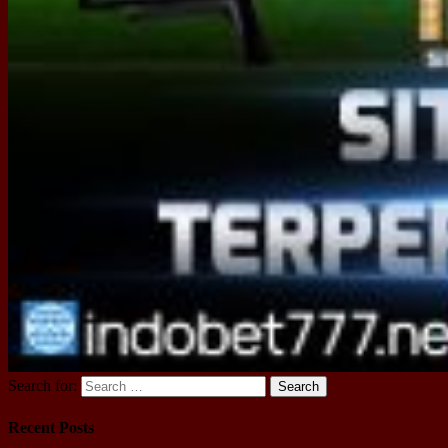
Search for:
Recent Posts