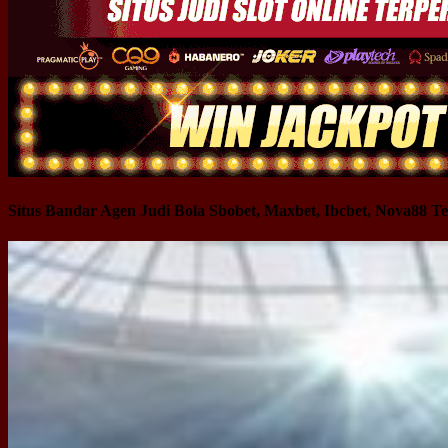
Situs Bandar Agen Judi Bola Sbobet, Maxbet, Ibcbet, Nova88 Te