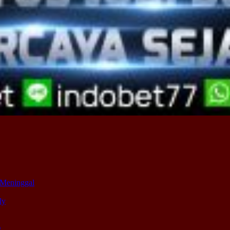
 Meninggal
ly
g