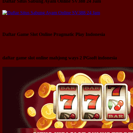
Daftar Situs Sabung Ayam Online SV388 24 Jam
Daftar Game Slot Online Pragmatic Play Indonesia
daftar game slot online mahjong ways 2 PGsoft indonesia