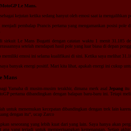
i MotoGP Le Mans.
sebagai kejutan ketika sedang hanyut oleh emosi saat ia mengalihkan
menjadi pembalap Prancis pertama yang mengamankan posisi pole di
.
di sirkuit Le Mans Bugatti dengan catatan waktu 1 menit 31.185 d
rasaannya setelah mendapati hasil pole yang luar biasa di depan pen
emiliki emosi ini selama kualifikasi di sini. Ketika saya melihat 31.18
saya banyak energi positif. Mari kita lihat, apakah energi ini cukup 
Le Mans
agi Yamaha di musim-musim terakhir, dimana merk asal
Jepang
itu 
oGP pertama dibandingkan dengan balapan baru-baru ini. Tetapi mel
dah untuk menemukan kecepatan dibandingkan dengan trek lain karena 
uang dengan itu“, ucap Zarco
arapkan seseorang yang lebih kuat dari yang lain. Saya hanya akan 
hat apa yang terjadi untuk memperjuangkan kemenangan. Setiap akh