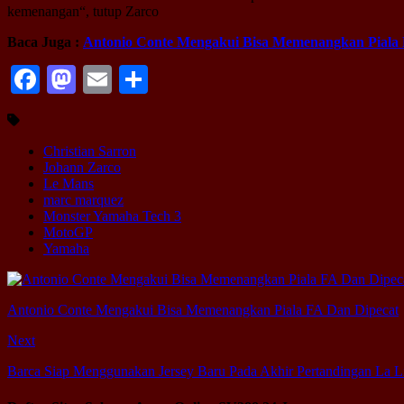
kemenangan“, tutup Zarco
Baca Juga :
Antonio Conte Mengakui Bisa Memenangkan Piala 
Facebook
Mastodon
Email
Share
Christian Sarron
Johann Zarco
Le Mans
marc marquez
Monster Yamaha Tech 3
MotoGP
Yamaha
Antonio Conte Mengakui Bisa Memenangkan Piala FA Dan Dipecat
Next
Barca Siap Menggunakan Jersey Baru Pada Akhir Pertandingan La L