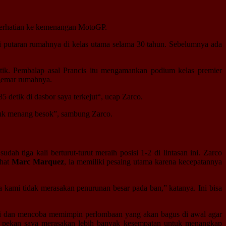
 perhatian ke kemenangan MotoGP.
 putaran rumahnya di kelas utama selama 30 tahun. Sebelumnya ada
etik. Pembalap asal Prancis itu mengamankan podium kelas premier
ggemar rumahnya.
5 detik di dasbor saya terkejut“, ucap Zarco.
untuk menang besok”, sambung Zarco.
sudah tiga kali berturut-turut meraih posisi 1-2 di lintasan ini. Zarco
ihat
Marc Marquez
, ia memiliki pesaing utama karena kecepatannya
kami tidak merasakan penurunan besar pada ban,” katanya. Ini bisa
pergi dan mencoba memimpin perlombaan yang akan bagus di awal agar
ir pekan saya merasakan lebih banyak kesempatan untuk menangkap