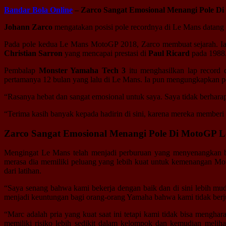
Bandar Bola Online
– Zarco Sangat Emosional Menangi Pole D
Johann Zarco
mengatakan posisi pole recordnya di Le Mans datang 
Pada pole kedua Le Mans MotoGP 2018, Zarco membuat sejarah. Ia 
Christian Sarron
yang mencapai prestasi di
Paul Ricard
pada 1988
Pembalap
Monster Yamaha Tech 3
itu menghasilkan lap record 
pertamanya 12 bulan yang lalu di Le Mans. Ia pun mengungkapkan pe
“Rasanya hebat dan sangat emosional untuk saya. Saya tidak berharap m
“Terima kasih banyak kepada hadirin di sini, karena mereka memberi 
Zarco Sangat Emosional Menangi Pole Di MotoGP 
Mengingat Le Mans telah menjadi perburuan yang menyenangkan b
merasa dia memiliki peluang yang lebih kuat untuk kemenangan Mot
dari latihan.
“Saya senang bahwa kami bekerja dengan baik dan di sini lebih mu
menjadi keuntungan bagi orang-orang Yamaha bahwa kami tidak berj
“Marc adalah pria yang kuat saat ini tetapi kami tidak bisa mengh
memiliki risiko lebih sedikit dalam kelompok dan kemudian meli