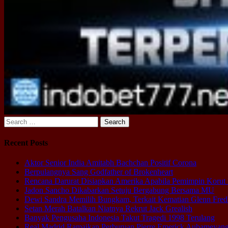
Search
for:
Recent Posts
Aktor Senior India Amitabh Bachchan Positif Corona
Berpulangnya Sang Godfather of Brokenheart
Rencana Darurat Disiapkan Amerika Apabila Pemimpin Korut
Jadon Sancho Dikabarkan Setuju Bergabung Bersama MU
Dewi Sandra Memilih Bungkam, Terkait Kematian Glenn Fred
Setan Merah Batalkan Niatnya Rekrut Jack Grealish
Banyak Pengusaha Indonesia Takut Tragedi 1998 Terulang
Real Madrid Ramaikan Perburuan Pierre Emerick Aubameyan