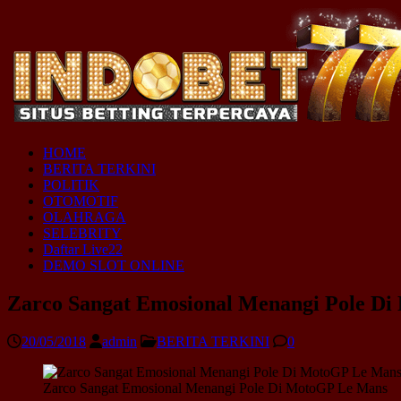
HOME
BERITA TERKINI
POLITIK
OTOMOTIF
OLAHRAGA
SELEBRITY
Daftar Live22
DEMO SLOT ONLINE
Zarco Sangat Emosional Menangi Pole D
20/05/2018
admin
BERITA TERKINI
0
Zarco Sangat Emosional Menangi Pole Di MotoGP Le Mans