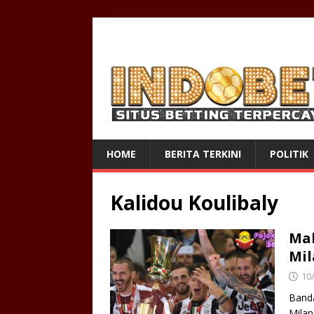
HOME
BERITA TERKINI
POLITIK
Kalidou Koulibaly
Mal
Mi
10
Banda
Milan