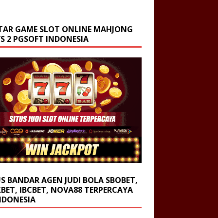
TAR GAME SLOT ONLINE MAHJONG
S 2 PGSOFT INDONESIA
US BANDAR AGEN JUDI BOLA SBOBET,
BET, IBCBET, NOVA88 TERPERCAYA
INDONESIA