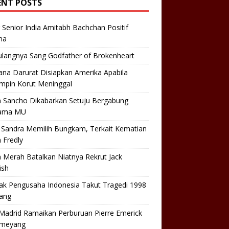
ENT POSTS
 Senior India Amitabh Bachchan Positif
na
ulangnya Sang Godfather of Brokenheart
na Darurat Disiapkan Amerika Apabila
mpin Korut Meninggal
n Sancho Dikabarkan Setuju Bergabung
ama MU
 Sandra Memilih Bungkam, Terkait Kematian
 Fredly
 Merah Batalkan Niatnya Rekrut Jack
ish
ak Pengusaha Indonesia Takut Tragedi 1998
lang
Madrid Ramaikan Perburuan Pierre Emerick
meyang