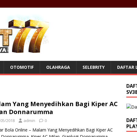
OTOMOTIF
OLAHRAGA
SELEBRITY
DAFTAR L
DAF
SV38
am Yang Menyedihkan Bagi Kiper AC
lan Donnarumma
DAF
/05/2018
admin
0
PLA
r Bola Online – Malam Yang Menyedihkan Bagi Kiper AC
 Donnarumma. Kiper AC Milan, Gianluigi Donnarumma,