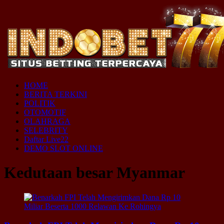
HOME
BERITA TERKINI
POLITIK
OTOMOTIF
OLAHRAGA
SELEBRITY
Daftar Live22
DEMO SLOT ONLINE
Kedutaan besar Myanmar