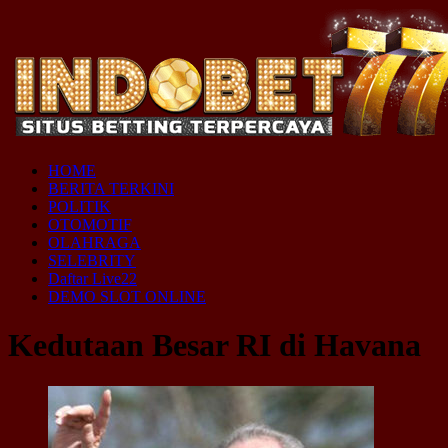
HOME
BERITA TERKINI
POLITIK
OTOMOTIF
OLAHRAGA
SELEBRITY
Daftar Live22
DEMO SLOT ONLINE
Kedutaan Besar RI di Havana