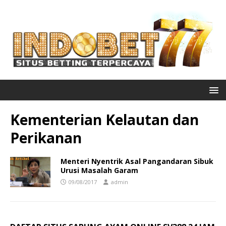
Kementerian Kelautan dan
Perikanan
Menteri Nyentrik Asal Pangandaran Sibuk
Urusi Masalah Garam
09/08/2017
admin