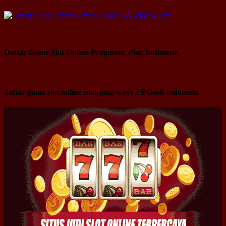
Daftar Game Slot Online Pragmatic Play Indonesia
daftar game slot online mahjong ways 2 PGsoft indonesia