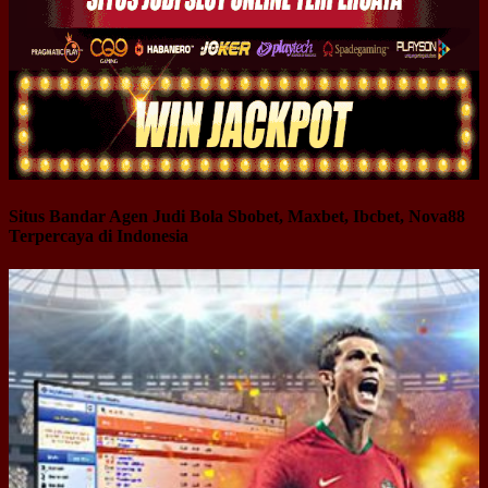
Situs Bandar Agen Judi Bola Sbobet, Maxbet, Ibcbet, Nova88
Terpercaya di Indonesia