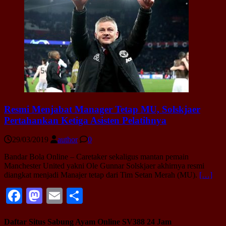
Resmi Menjabat Manager Tetap MU, Solskjaer
Pertahankan Ketiga Asisten Pelatihnya
29/03/2019
author
0
Bandar Bola Online – Caretaker sekaligus mantan pemain
Manchester United yakni Ole Gunnar Solskjaer akhirnya resmi
diangkat menjadi Manajer tetap dari Tim Setan Merah (MU).
[…]
Facebook
Mastodon
Email
Share
Daftar Situs Sabung Ayam Online SV388 24 Jam