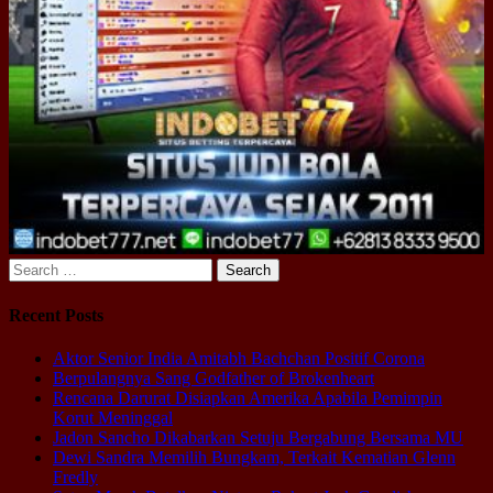
Search
for:
Recent Posts
Aktor Senior India Amitabh Bachchan Positif Corona
Berpulangnya Sang Godfather of Brokenheart
Rencana Darurat Disiapkan Amerika Apabila Pemimpin
Korut Meninggal
Jadon Sancho Dikabarkan Setuju Bergabung Bersama MU
Dewi Sandra Memilih Bungkam, Terkait Kematian Glenn
Fredly